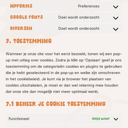
to
google-
WPForms
Preferences
Consent
service
recaptcha
to
wordpress
Google Fonts
Doel wordt onderzocht
Consent
service
to
wpforms
Diversen
Doel wordt onderzocht
Consent
service
to
google-
7. Toestemming
service
fonts
diversen
Wanneer je onze site voor het eerst bezoekt, tonen wij een pop-
up met uitleg over cookies. Zodra je klikt op ‘Opslaan’ geef je ons
toestemming om de categorieën cookies en plugins te gebruiken
die je hebt geselecteerd in de pop-up en welke zijn omschreven
in het cookiebeleid. Je kunt via je browser het plaatsen van
cookies uitschakelen, je moet er dan wel rekening mee houden
dat onze site dan mogelijk niet meer optimaal werkt.
7.1 Beheer je cookie toestemming
Functioneel
Altijd actief