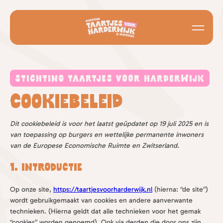
Over ons
STICHTING TAARTJES VOOR HARDERWIJK
Over ons + team
Taart aanvragen
Cookiebeleid
Nieuws
Taart aanvragen
Ons helpen
Dit cookiebeleid is voor het laatst geüpdatet op 19 juli 2025 en is
Officiële documenten
Onze taart galerij
van toepassing op burgers en wettelijke permanente inwoners
Geld doneren
van de Europese Economische Ruimte en Zwitserland.
Spullen sponsoren / doneren
Taart aanvragen
1. Introductie
Vrijwilliger worden
Op onze site,
https://taartjesvoorharderwijk.nl
(hierna: “de site”)
Onze sponsoren
wordt gebruikgemaakt van cookies en andere aanverwante
technieken. (Hierna geldt dat alle technieken voor het gemak
“cookies” worden genoemd). Ook via derden die door ons zijn