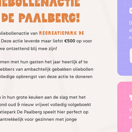
iebollenactie
De Paalberg!
D
d
oliebollenactie van
Recreatiepark De
h
 Deze actie leverde maar liefst
€500
op voor
we ontzettend blij mee zijn!
amen met hun gasten het jaar heerlijk af te
hebbers van ambachtelijk gebakken oliebollen
volledige opbrengst van deze actie te doneren
in hun grote keuken aan de slag met het
rond oud & nieuw vrijwel volledig volgeboekt
V
tiepark De Paalberg speelt hier perfect op
e
aantrekkelijk voor gezinnen met jonge