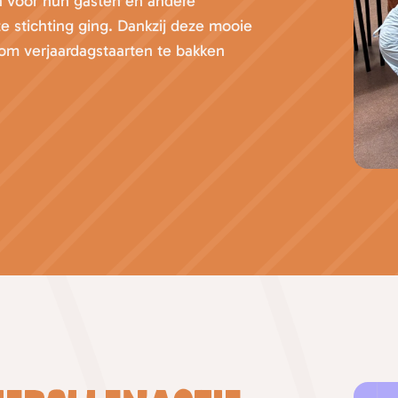
en voor hun gasten en andere
ze stichting ging. Dankzij deze mooie
 om verjaardagstaarten te bakken