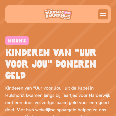
Over ons
NIEUWS
Over ons + team
Taart aanvragen
Kinderen van “Uur
Nieuws
Taart aanvragen
voor Jou” doneren
Ons helpen
Officiële documenten
Onze taart galerij
geld
Geld doneren
Spullen sponsoren / doneren
Taart aanvragen
Kinderen van “Uur voor Jou” uit de Kapel in
Vrijwilliger worden
Hulshorst kwamen langs bij Taartjes voor Harderwijk
met een doos vol zelfgespaard geld voor een goed
Onze sponsoren
doel. Met hun wekelijkse spaargeld helpen ze ons