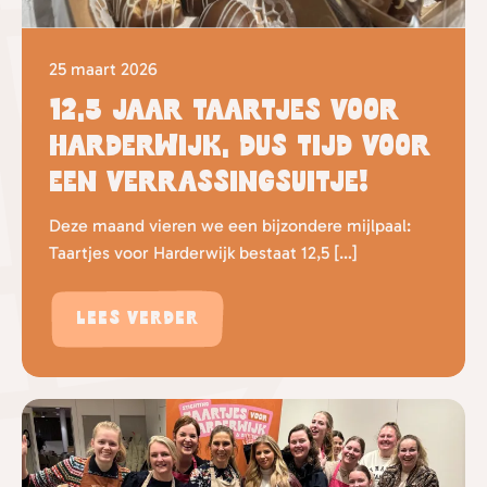
25 maart 2026
12,5 jaar Taartjes voor
Harderwijk, dus tijd voor
een verrassingsuitje!
Deze maand vieren we een bijzondere mijlpaal:
Taartjes voor Harderwijk bestaat 12,5 […]
Lees verder