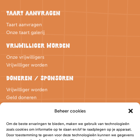
Taart aanvragen
Taart aanvragen
Onze taart galerij
Vrijwilliger worden
Onze vrijwilligers
Vrijwilliger worden
Doneren / sponsoren
Vrijwilliger worden
Geld doneren
Spullen sponsoren / doneren
Beheer cookies
Contact
Om de beste ervaringen te bieden, maken we gebruik van technologieën
info@taartjesvoorharderwijk.nl
zoals cookies om informatie op te slaan en/of te raadplegen op je apparaat.
Door toestemming te geven voor deze technologieën kunnen we gegevens
NL16 RABO 0311 2476 44